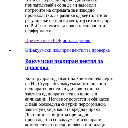
прилагодувајќи се за да ги задоволи
потребите на опремата за низводно
производство. За разлика од вентилите за
регулирање на притисокот, тој се интегрира
со PLC системите за врвна прецизност и
перформанси.
Преземи како PDF
истрага
детали
Вакуумски изолиран вентил за
проверка
Конструиран од тимот на криогени експерти
на HL Cryogenics, вакуумски изолираниот
неповратен вентил нуди врвно ниво на
заштита од повратен тек во криогени
апликации. Неговиот робустен и ефикасен
дизајн обезбедува сигурни перформанси,
заштитувајќи ја вашата вредна опрема.
Достапни се опции за претходно
производство со вакуумски изолирани
компоненти за поедноставена инсталација.