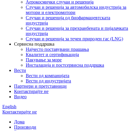
Аерокосмички случаи и решенија
Случаи и решенија за автомобилска индустрија за
мотори и електромотори
Случаи и решенија од биофармацевтската
индустрија
Случаи и решенија за прехранбената и пијалачката
индустрија
Случаи и решенија за течен природен гас (LNG)
Сервисна поддршка
Најчесто поставувани прашања
Квалитет и сертификација
Пакување за море
Инсталација и постсервисна поддршка
Вести
Вести од компанијата
Вести од индустријата
Партнери и претставници
Контактирајте не
Видео
English
Контактирајте не
Дома
Производи