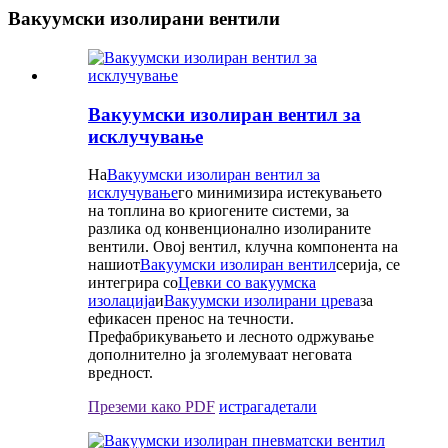
Вакуумски изолирани вентили
Вакуумски изолиран вентил за
исклучување
На
Вакуумски изолиран вентил за
исклучување
го минимизира истекувањето
на топлина во криогените системи, за
разлика од конвенционално изолираните
вентили. Овој вентил, клучна компонента на
нашиот
Вакуумски изолиран вентил
серија, се
интегрира со
Цевки со вакуумска
изолација
и
Вакуумски изолирани црева
за
ефикасен пренос на течности.
Префабрикувањето и лесното одржување
дополнително ја зголемуваат неговата
вредност.
Преземи како PDF
истрага
детали