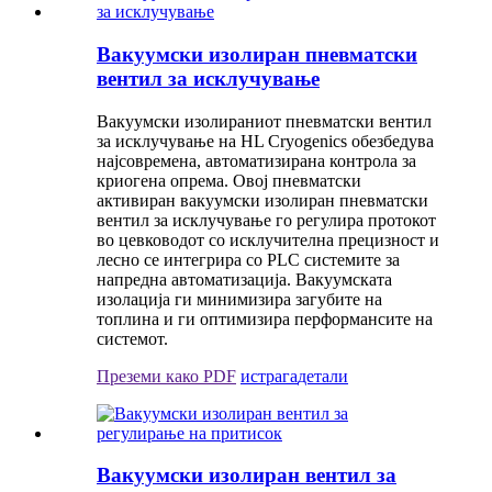
Вакуумски изолиран пневматски
вентил за исклучување
Вакуумски изолираниот пневматски вентил
за исклучување на HL Cryogenics обезбедува
најсовремена, автоматизирана контрола за
криогена опрема. Овој пневматски
активиран вакуумски изолиран пневматски
вентил за исклучување го регулира протокот
во цевководот со исклучителна прецизност и
лесно се интегрира со PLC системите за
напредна автоматизација. Вакуумската
изолација ги минимизира загубите на
топлина и ги оптимизира перформансите на
системот.
Преземи како PDF
истрага
детали
Вакуумски изолиран вентил за