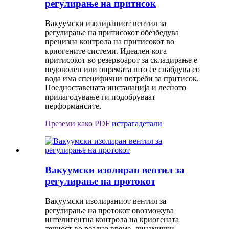
регулирање на притисок
Вакуумски изолираниот вентил за
регулирање на притисокот обезбедува
прецизна контрола на притисокот во
криогените системи. Идеален кога
притисокот во резервоарот за складирање е
недоволен или опремата што се снабдува со
вода има специфични потреби за притисок.
Поедноставената инсталација и лесното
прилагодување ги подобруваат
перформансите.
Преземи како PDF
истрага
детали
Вакуумски изолиран вентил за
регулирање на протокот
Вакуумски изолираниот вентил за
регулирање на протокот овозможува
интелигентна контрола на криогената
течност во реално време, динамички