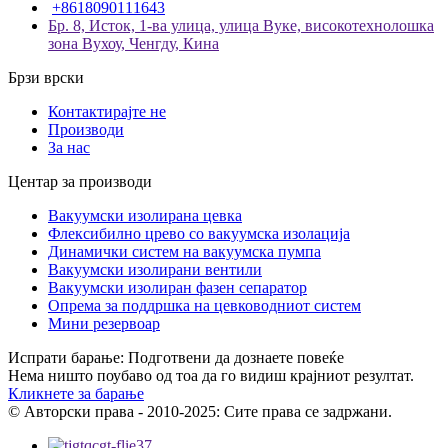
+8618090111643
Бр. 8, Исток, 1-ва улица, улица Вуке, високотехнолошка
зона Вухоу, Ченгду, Кина
Брзи врски
Контактирајте не
Производи
За нас
Центар за производи
Вакуумски изолирана цевка
Флексибилно црево со вакуумска изолација
Динамички систем на вакуумска пумпа
Вакуумски изолирани вентили
Вакуумски изолиран фазен сепаратор
Опрема за поддршка на цевководниот систем
Мини резервоар
Испрати барање: Подготвени да дознаете повеќе
Нема ништо поубаво од тоа да го видиш крајниот резултат.
Кликнете за барање
© Авторски права - 2010-2025: Сите права се задржани.