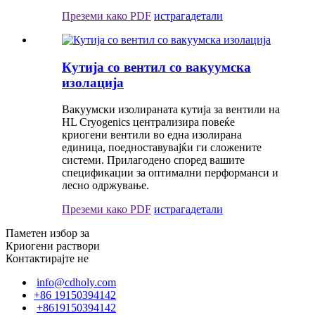
Преземи како PDF
истрага
детали
Кутија со вентил со вакуумска
изолација
Вакуумски изолираната кутија за вентили на
HL Cryogenics централизира повеќе
криогени вентили во една изолирана
единица, поедноставувајќи ги сложените
системи. Прилагодено според вашите
спецификации за оптимални перформанси и
лесно одржување.
Преземи како PDF
истрага
детали
Паметен избор за
Криогени раствори
Контактирајте не
info@cdholy.com
+86 19150394142
+8619150394142