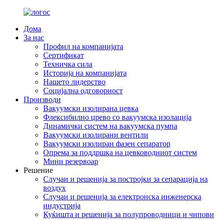
Дома
За нас
Профил на компанијата
Сертификат
Техничка сила
Историја на компанијата
Нашето лидерство
Социјална одговорност
Производи
Вакуумски изолирана цевка
Флексибилно црево со вакуумска изолација
Динамички систем на вакуумска пумпа
Вакуумски изолирани вентили
Вакуумски изолиран фазен сепаратор
Опрема за поддршка на цевководниот систем
Мини резервоар
Решение
Случаи и решенија за постројки за сепарација на
воздух
Случаи и решенија за електронска инженерска
индустрија
Куќишта и решенија за полупроводници и чипови