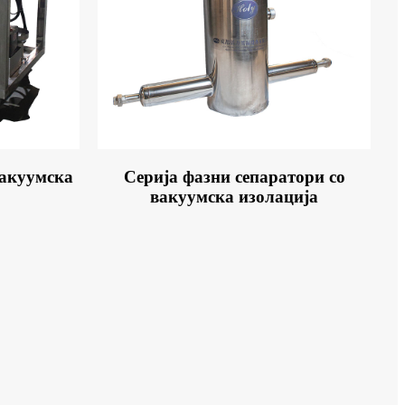
вакуумска
Серија фазни сепаратори со
вакуумска изолација