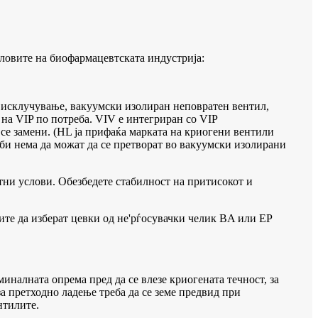
словите на биофармацевтската индустрија:
 исклучување, вакуумски изолиран неповратен вентил,
на VIP по потреба. VIV е интегриран со VIP
 се замени. (HL ја прифаќа марката на криогени вентили
би нема да можат да се претворат во вакуумски изолирани
тни услови. Обезбедете стабилност на притисокот и
ите да изберат цевки од не'рѓосувачки челик BA или EP
иналната опрема пред да се влезе криогената течност, за
за претходно ладење треба да се земе предвид при
нтилите.