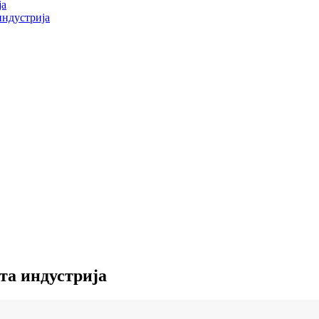
ја
индустрија
та индустрија