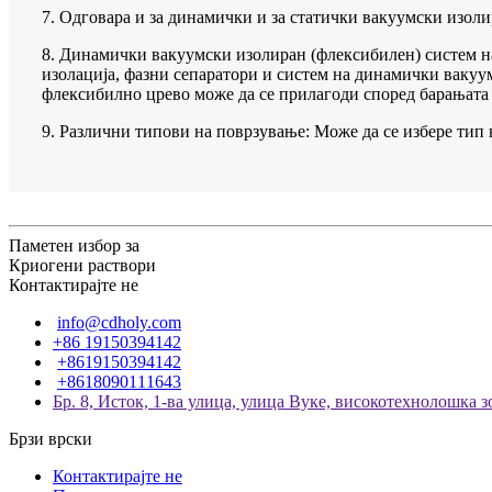
7. Одговара и за динамички и за статички вакуумски изол
8. Динамички вакуумски изолиран (флексибилен) систем на
изолација, фазни сепаратори и систем на динамички ваку
флексибилно црево може да се прилагоди според барањата 
9. Различни типови на поврзување: Може да се избере тип
Паметен избор за
Криогени раствори
Контактирајте не
info@cdholy.com
+86 19150394142
+8619150394142
+8618090111643
Бр. 8, Исток, 1-ва улица, улица Вуке, високотехнолошка з
Брзи врски
Контактирајте не