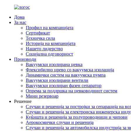
Дома
За нас
Профил на компанијата
Сертификат
Техничка сила
Историја на компанијата
Нашето лидерство
Социјална одговорност
Производи
Вакуумски изолирана цевка
Флексибилно црево со вакуумска изолација
Динамички систем на вакуумска пумпа
Вакуумски изолирани вентили
Вакуумски изолиран фазен сепаратор
Опрема за поддршка на цевководниот систем
Мини резервоар
Решение
Случаи и решенија за постројки за сепарација на во
Случаи и решенија за електронска инженерска инду
Куќишта и решенија за полупроводници и чипови
Аерокосмички случаи и решенија
Случаи и решенија за автомобилска индустрија за 