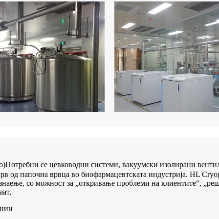
о
)
Потребни се цевководни системи, вакуумски изолирани вентил
в од папочна врвца во биофармацевтската индустрија. HL Cryog
 знаење, со можност за „откривање проблеми на клиентите“, „р
аат,
инии