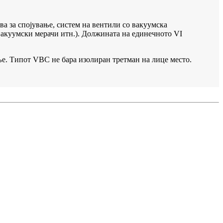
а за спојување, систем на вентили со вакуумска
вакуумски мерачи итн.). Должината на единечното VI
ње. Типот VBC не бара изолиран третман на лице место.