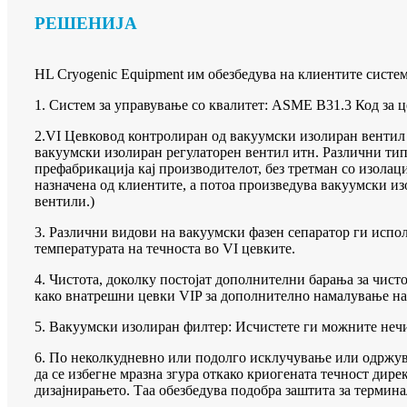
РЕШЕНИЈА
HL Cryogenic Equipment им обезбедува на клиентите систем
1. Систем за управување со квалитет: ASME B31.3 Код за 
2.VI Цевковод контролиран од вакуумски изолиран вентил 
вакуумски изолиран регулаторен вентил итн. Различни тип
префабрикација кај производителот, без третман со изолац
назначена од клиентите, а потоа произведува вакуумски и
вентили.)
3. Различни видови на вакуумски фазен сепаратор ги испол
температурата на течноста во VI цевките.
4. Чистота, доколку постојат дополнителни барања за чист
како внатрешни цевки VIP за дополнително намалување на 
5. Вакуумски изолиран филтер: Исчистете ги можните нечи
6. По неколкудневно или подолго исклучување или одржувањ
да се избегне мразна згура откако криогената течност дире
дизајнирањето. Таа обезбедува подобра заштита за термина