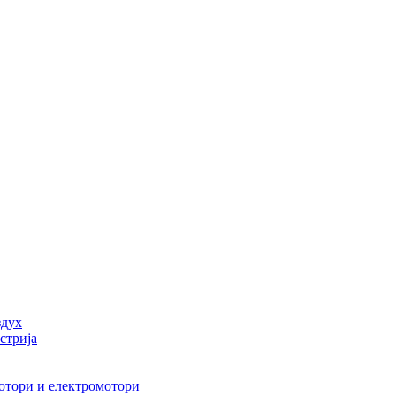
здух
стрија
мотори и електромотори