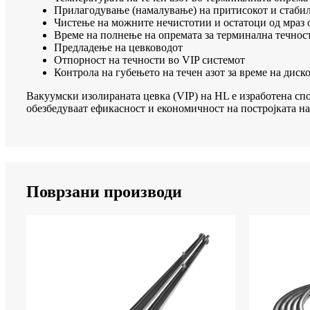
Прилагодување (намалување) на притисокот и стабил
Чистење на можните нечистотии и остатоци од мраз 
Време на полнење на опремата за терминална течнос
Предладење на цевководот
Отпорност на течности во VIP системот
Контрола на губењето на течен азот за време на дис
Вакуумски изолираната цевка (VIP) на HL е изработена сп
обезбедуваат ефикасност и економичност на постројката на
Поврзани производи