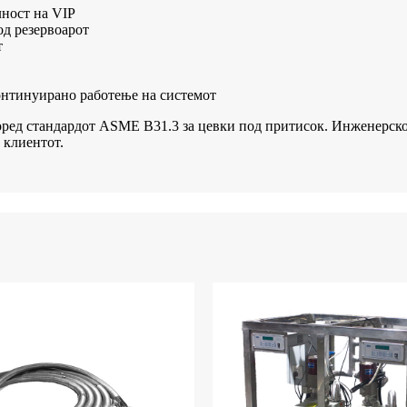
ност на VIP
од резервоарот
т
континуирано работење на системот
оред стандардот ASME B31.3 за цевки под притисок. Инженерско 
 клиентот.