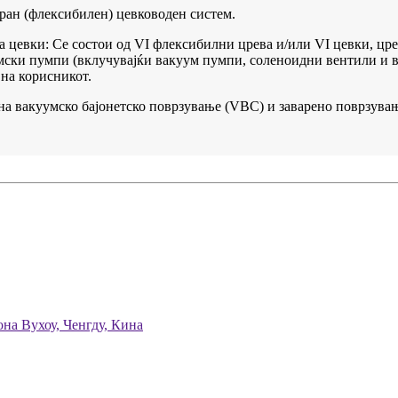
иран (флексибилен) цевководен систем.
 цевки: Се состои од VI флексибилни црева и/или VI цевки, црев
умски пумпи (вклучувајќи вакуум пумпи, соленоидни вентили и 
на корисникот.
 на вакуумско бајонетско поврзување (VBC) и заварено поврзува
она Вухоу, Ченгду, Кина