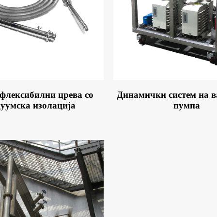
 флексибилни црева со
Динамички систем на 
уумска изолација
пумпа