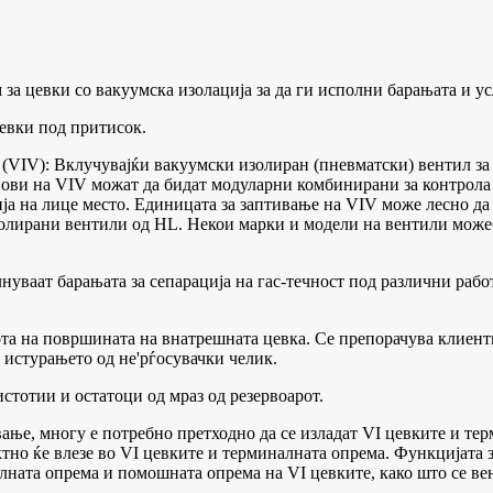
 за цевки со вакуумска изолација за да ги исполни барањата и у
цевки под притисок.
(VIV): Вклучувајќи вакуумски изолиран (пневматски) вентил за
ови на VIV можат да бидат модуларни комбинирани за контрола 
ија на лице место. Единицата за заптивање на VIV може лесно да
золирани вентили од HL. Некои марки и модели на вентили може
нуваат барањата за сепарација на гас-течност под различни рабо
ота на површината на внатрешната цевка. Се препорачува клиент
истурањето од не'рѓосувачки челик.
стотии и остатоци од мраз од резервоарот.
е, многу е потребно претходно да се изладат VI цевките и терм
ктно ќе влезе во VI цевките и терминалната опрема. Функцијата 
лната опрема и помошната опрема на VI цевките, како што се ве