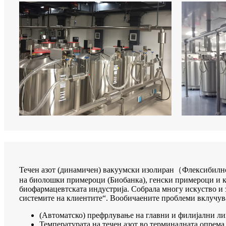
Течен азот (динамичен) вакуумски изолиран
（
Флексибилн
на биолошки примероци (Биобанка), генски примероци и кр
биофармацевтската индустрија. Собрала многу искуство и
системите на клиентите“. Вообичаените проблеми вклучув
(Автоматско) префрлување на главни и филијални л
Температурата на течен азот во терминалната опрема