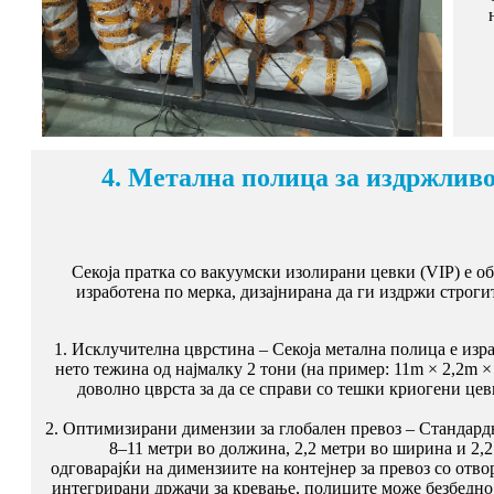
4. Метална полица за издржлив
Секоја пратка со вакуумски изолирани цевки (VIP) е о
изработена по мерка, дизајнирана да ги издржи строг
1. Исклучителна цврстина – Секоја метална полица е изр
нето тежина од најмалку 2 тони (на пример: 11m × 2,2m ×
доволно цврста за да се справи со тешки криогени це
2. Оптимизирани димензии за глобален превоз – Стандард
8–11 метри во должина, 2,2 метри во ширина и 2,
одговарајќи на димензиите на контејнер за превоз со отво
интегрирани држачи за кревање, полиците може безбедно 