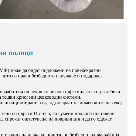
лни полици
(VIP) може да бидат подложени на повеќекратни
а, што го прави безбедното пакување и поддршка
изработена од челик со висока цврстина со екстра дебели
за тешки криогени цевководни системи.
 позиционирани за да одговараат на димензиите на секој
стени со цврсти U-стеги, со гумени подлоги поставени
 да спречат оштетување на површината и да го одржат
.
ки изолирана цевка ќе пристигне безбедно, одржувајќи ја