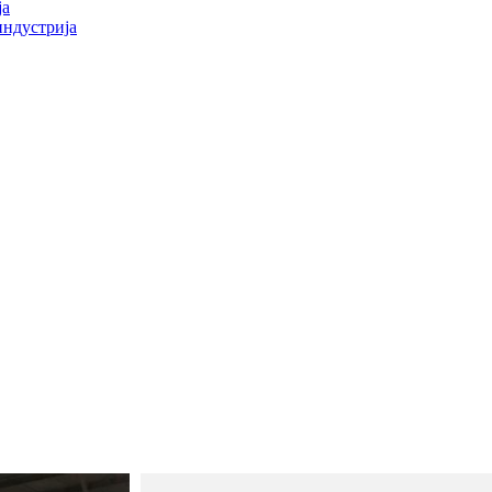
ја
индустрија