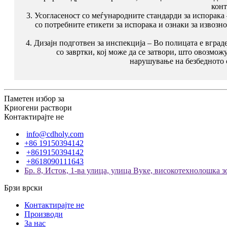
конт
3. Усогласеност со меѓународните стандарди за испорака 
со потребните етикети за испорака и ознаки за извозно
4. Дизајн подготвен за инспекција – Во полицата е вгра
со завртки, кој може да се затвори, што овозмож
нарушување на безбедното 
Паметен избор за
Криогени раствори
Контактирајте не
info@cdholy.com
+86 19150394142
+8619150394142
+8618090111643
Бр. 8, Исток, 1-ва улица, улица Вуке, високотехнолошка з
Брзи врски
Контактирајте не
Производи
За нас