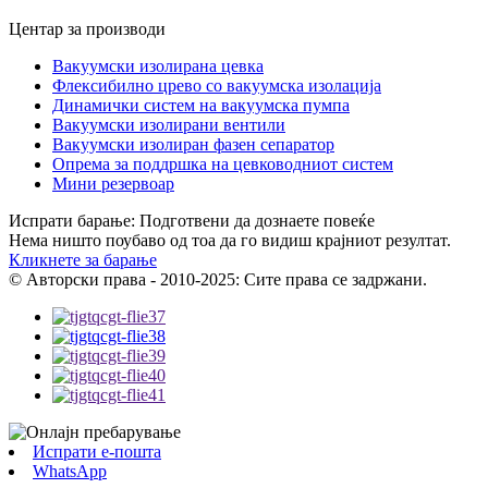
Центар за производи
Вакуумски изолирана цевка
Флексибилно црево со вакуумска изолација
Динамички систем на вакуумска пумпа
Вакуумски изолирани вентили
Вакуумски изолиран фазен сепаратор
Опрема за поддршка на цевководниот систем
Мини резервоар
Испрати барање: Подготвени да дознаете повеќе
Нема ништо поубаво од тоа да го видиш крајниот резултат.
Кликнете за барање
© Авторски права - 2010-2025: Сите права се задржани.
Испрати е-пошта
WhatsApp