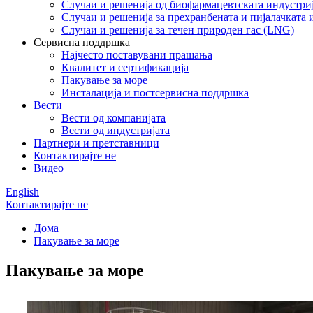
Случаи и решенија од биофармацевтската индустри
Случаи и решенија за прехранбената и пијалачката 
Случаи и решенија за течен природен гас (LNG)
Сервисна поддршка
Најчесто поставувани прашања
Квалитет и сертификација
Пакување за море
Инсталација и постсервисна поддршка
Вести
Вести од компанијата
Вести од индустријата
Партнери и претставници
Контактирајте не
Видео
English
Контактирајте не
Дома
Пакување за море
Пакување за море