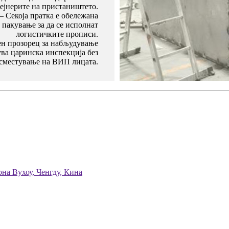
ејнерите на пристаништето.
– Секоја пратка е обележана
 пакување за да се исполнат
логистичките прописи.
ден прозорец за набљудување
ува царинска инспекција без
сместување на ВИП лицата.
она Вухоу, Ченгду, Кина