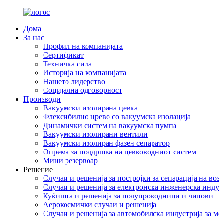
Дома
За нас
Профил на компанијата
Сертификат
Техничка сила
Историја на компанијата
Нашето лидерство
Социјална одговорност
Производи
Вакуумски изолирана цевка
Флексибилно црево со вакуумска изолација
Динамички систем на вакуумска пумпа
Вакуумски изолирани вентили
Вакуумски изолиран фазен сепаратор
Опрема за поддршка на цевководниот систем
Мини резервоар
Решение
Случаи и решенија за постројки за сепарација на во
Случаи и решенија за електронска инженерска инду
Куќишта и решенија за полупроводници и чипови
Аерокосмички случаи и решенија
Случаи и решенија за автомобилска индустрија за 