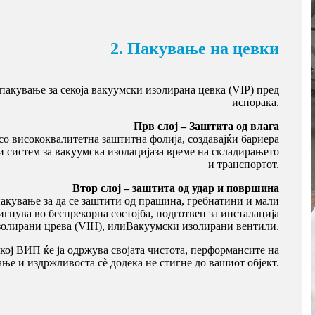
2. Пакување на цевки
пакување за секоја вакуумски изолирана цевка (VIP) пред
испорака.
Прв слој – Заштита од влага
 со висококвалитетна заштитна фолија, создавајќи бариера
 систем за вакуумска изолација
за време на складирањето
и транспортот.
Втор слој – заштита од удар и површина
пакување за да се заштити од прашина, гребнатини и мали
игнува во беспрекорна состојба, подготвен за инсталација
олирани црева (VIH)
, или
Вакуумски изолирани вентили
.
кој ВИП ќе ја одржува својата чистота, перформансите на
ње и издржливоста сè додека не стигне до вашиот објект.