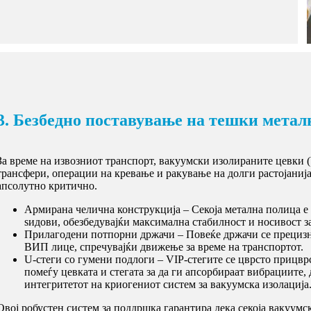
3. Безбедно поставување на тешки мета
За време на извозниот транспорт, вакуумски изолираните цевки 
трансфери, операции на кревање и ракување на долги растојаниј
апсолутно критично.
Армирана челична конструкција – Секоја метална полица е 
ѕидови, обезбедувајќи максимална стабилност и носивост 
Прилагодени потпорни држачи – Повеќе држачи се прецизно
ВИП лице, спречувајќи движење за време на транспортот.
U-стеги со гумени подлоги – VIP-стегите се цврсто прицвр
помеѓу цевката и стегата за да ги апсорбираат вибрациите,
интегритетот на криогениот систем за вакуумска изолација
Овој робустен систем за поддршка гарантира дека секоја вакуумс