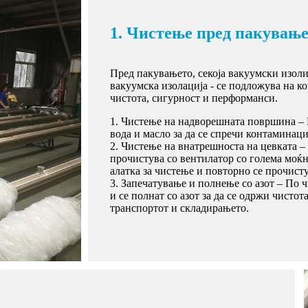
1. Чистење пред пакувањ
Пред пакувањето, секоја вакуумски изоли
вакуумска изолација - се подложува на к
чистота, сигурност и перформанси.
1. Чистење на надворешната површина – 
вода и масло за да се спречи контаминаци
2. Чистење на внатрешноста на цевката –
прочистува со вентилатор со голема моќно
алатка за чистење и повторно се прочисту
3. Запечатување и полнење со азот – По ч
и се полнат со азот за да се одржи чистот
транспортот и складирањето.