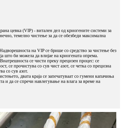
е
рана цевка (VIP) - витален дел од криогените системи за
онечно, темелно чистење за да се обезбеди максимална
Надворешноста на VIP се брише со средство за чистење без
ја што би можела да влијае на криогената опрема.
 Внатрешноста се чисти преку прецизен процес: се
ст, се прочистува со сув чист азот, се четка со прецизна
ва со сув азот.
истењето, двата краја се запечатуваат со гумени капачиња
ата и да се спречи навлегување на влага за време на