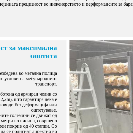
нејзината прецизност во инженерството и перформансите за бар
ост за максимална
заштита
безбедена во метална полица
ите услови на меѓународниот
транспорт.
аботена од армиран челик со
 2,2m), што гарантира дека е
вководи без деформација или
оштетување.
ните големини се движат од
2 метри во висина, совршено
рен покрив од 40 стапки. Со
да се подигнат директно во