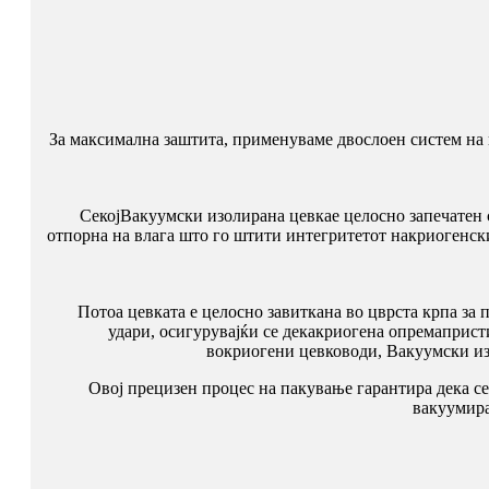
За максимална заштита, применуваме двослоен систем на 
Секој
Вакуумски изолирана цевка
е целосно запечатен
отпорна на влага што го штити интегритетот на
криогенски
Потоа цевката е целосно завиткана во цврста крпа за 
удари, осигурувајќи се дека
криогена опрема
прист
во
криогени цевководи
,
Вакуумски из
Овој прецизен процес на пакување гарантира дека се
вакуумира