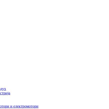
здух
стрија
мотори и електромотори