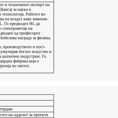
от и техничкиот експерт на
ангај за наука и
 технологија. Работел во
ја на воздух како заменик-
L. Го предводел HL да
н спектрометар на
едводен од професорот
Нобелова награда за физика.
, производството и пост-
кумулирав богато искуство и
а различни индустрии. Го
дардна фабрика која е
атија во светот.
отердам
ител на одделот за проекти