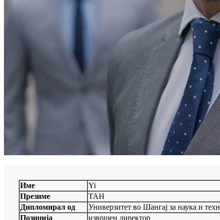
Име
Yi
Презиме
ТАН
Дипломирал од
Универзитет во Шангај за наука и тех
Позиција
извршен директор