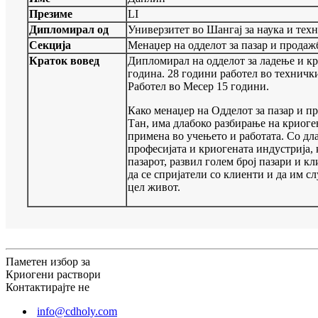
Презиме
LI
Дипломирал од
Универзитет во Шангај за наука и тех
Секција
Менаџер на одделот за пазар и продаж
Краток вовед
Дипломирал на одделот за ладење и кр
година. 28 години работел во техничк
Работел во Месер 15 години.
Како менаџер на Одделот за пазар и п
Тан, има длабоко разбирање на криоге
примена во учењето и работата. Со дл
професијата и криогената индустрија, 
пазарот, развил голем број пазари и к
да се спријатели со клиенти и да им с
цел живот.
Паметен избор за
Криогени раствори
Контактирајте не
info@cdholy.com