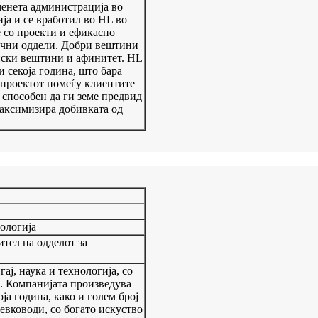
енета администрација во
ја и се вработил во HL во
 со проекти и ефикасно
ични оддели. Добри вештини
иски вештини и афинитет. HL
 секоја година, што бара
 проектот помеѓу клиентите
 способен да ги земе предвид
максимизира добивката од
нологија
тел на одделот за
ј, наука и технологија, со
. Компанијата произведува
ја година, како и голем број
евководи, со богато искуство