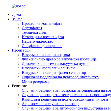
Дома
За нас
Профил на компанијата
Сертификат
Техничка сила
Историја на компанијата
Нашето лидерство
Социјална одговорност
Производи
Вакуумски изолирана цевка
Флексибилно црево со вакуумска изолација
Динамички систем на вакуумска пумпа
Вакуумски изолирани вентили
Вакуумски изолиран фазен сепаратор
Опрема за поддршка на цевководниот систем
Мини резервоар
Решение
Случаи и решенија за постројки за сепарација на во
Случаи и решенија за електронска инженерска инду
Куќишта и решенија за полупроводници и чипови
Аерокосмички случаи и решенија
Случаи и решенија за автомобилска индустрија за 