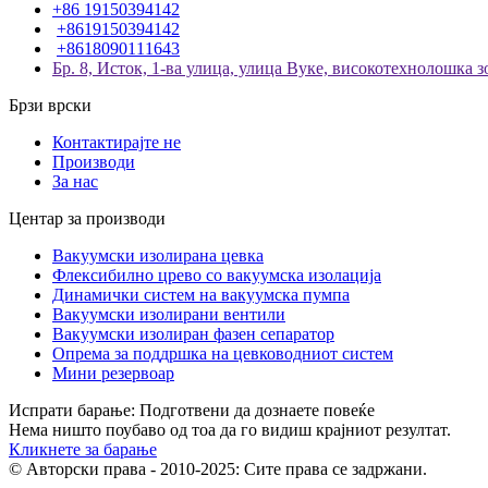
+86 19150394142
+8619150394142
+8618090111643
Бр. 8, Исток, 1-ва улица, улица Вуке, високотехнолошка з
Брзи врски
Контактирајте не
Производи
За нас
Центар за производи
Вакуумски изолирана цевка
Флексибилно црево со вакуумска изолација
Динамички систем на вакуумска пумпа
Вакуумски изолирани вентили
Вакуумски изолиран фазен сепаратор
Опрема за поддршка на цевководниот систем
Мини резервоар
Испрати барање: Подготвени да дознаете повеќе
Нема ништо поубаво од тоа да го видиш крајниот резултат.
Кликнете за барање
© Авторски права - 2010-2025: Сите права се задржани.