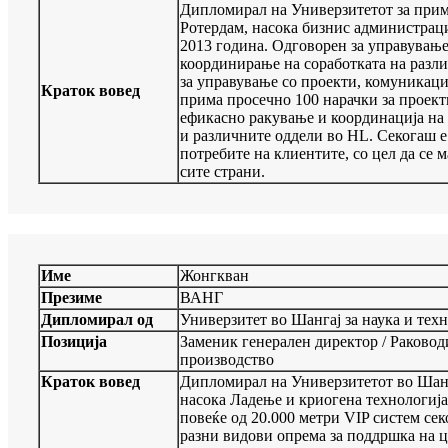
Дипломирал на Универзитетот за прим
Ротердам, насока бизнис администраци
2013 година. Одговорен за управување
координирање на соработката на разл
за управување со проекти, комуникац
Краток вовед
прима просечно 100 нарачки за проекти
ефикасно ракување и координација на
и различните оддели во HL. Секогаш е
потребите на клиентите, со цел да се 
сите страни.
Име
Жонгкван
Презиме
ВАНГ
Дипломирал од
Универзитет во Шангај за наука и тех
Позиција
Заменик генерален директор / Раководи
производство
Краток вовед
Дипломирал на Универзитетот во Шанга
насока Ладење и криогена технологија
повеќе од 20.000 метри VIP систем секо
разни видови опрема за поддршка на ц