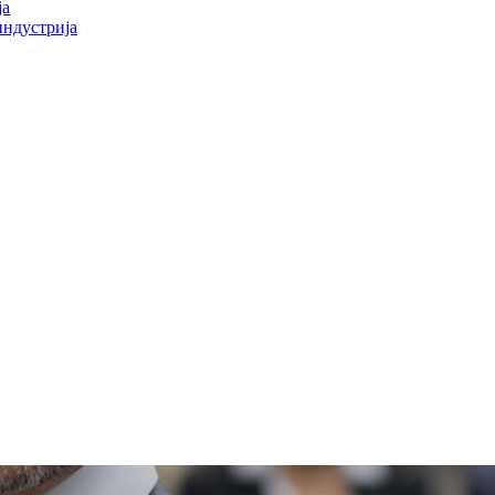
ја
индустрија