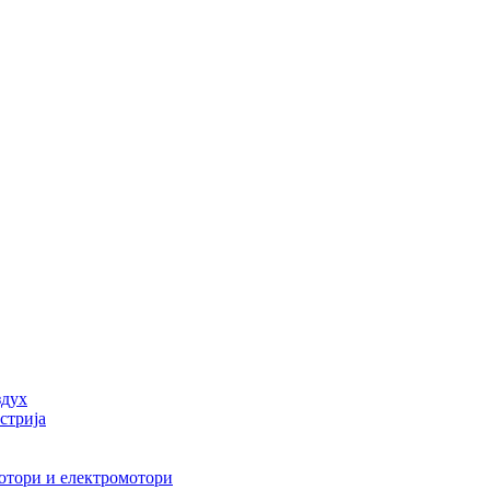
здух
стрија
мотори и електромотори