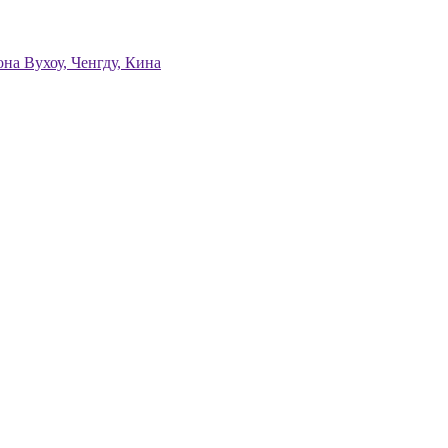
она Вухоу, Ченгду, Кина