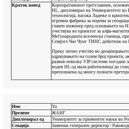
Краток вовед
Корпоративниот претставник, основач
HL, дипломирал на Универзитетот во Ш
технологија, насока Ладење и криогена
огромна фабрика за опрема за сепараци
главен инженер пред основањето на H
учествува во проектот за алфа-магнете
Меѓународната вселенска станица, пр
Семјуел Чао Чунг ТИНГ, добитник на 
Преку лично учество во дизајнирањето
одржувањето на голем број проекти, а
развив неколку VIP системи погодни з
водев HL од мала работилница до стан
препознаена од многу познати претприј
Име
Yu
Презиме
ЖАНГ
Дипломирал од
Универзитет за применети науки во Р
Секција
Заменик генерален директор / Раковод