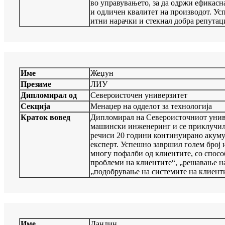
во управувањето, за да одржи ефикасн
и одличен квалитет на производот. У
итни нарачки и стекнал добра репутаци
Име
Жеџун
Презиме
ЛИУ
Дипломирал од
Североисточен универзитет
Секција
Менаџер на одделот за технологија
Краток вовед
Дипломирал на Североисточниот униве
машински инженеринг и се приклучил 
речиси 20 години континуирано акуму
експерт. Успешно завршил голем број 
многу пофалби од клиентите, со спосо
проблеми на клиентите“, „решавање н
„подобрување на системите на клиент
Име
Данлин