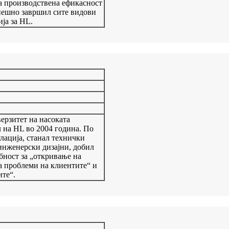
а производствена ефикасност
спешно завршил сите видови
ја за HL.
рзитет на насоката
на HL во 2004 година. По
лација, станал технички
инженерски дизајни, добил
бност за „откривање на
а проблеми на клиентите“ и
ите“.