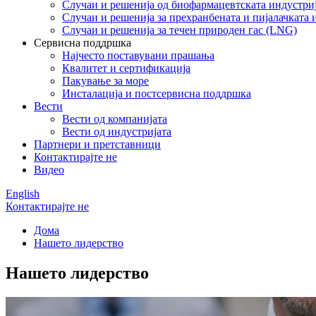
Случаи и решенија од биофармацевтската индустри
Случаи и решенија за прехранбената и пијалачката 
Случаи и решенија за течен природен гас (LNG)
Сервисна поддршка
Најчесто поставувани прашања
Квалитет и сертификација
Пакување за море
Инсталација и постсервисна поддршка
Вести
Вести од компанијата
Вести од индустријата
Партнери и претставници
Контактирајте не
Видео
English
Контактирајте не
Дома
Нашето лидерство
Нашето лидерство