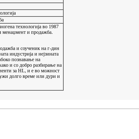
нологија
ба
иогена технологија во 1987
и менаџмент и продажба.
родажба и соученик на г-дин
ната индустрија и нејзината
абоко познавање на
како и со добро разбирање на
лиенти за HL, и е во можност
лужи долго време или дури и