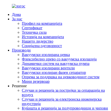
Дома
За нас
Профил на компанијата
Сертификат
Техничка сила
Историја на компанијата
Нашето лидерство
Социјална одговорност
Производи
Вакуумски изолирана цевка
Флексибилно црево со вакуумска изолација
Динамички систем на вакуумска пумпа
Вакуумски изолирани вентили
Вакуумски изолиран фазен сепаратор
Опрема за поддршка на цевководниот систем
Мини резервоар
Решение
Случаи и решенија за постројки за сепарација на
воздух
Случаи и решенија за електронска инженерска
индустрија
Куќишта и решенија за полупроводници и чипови