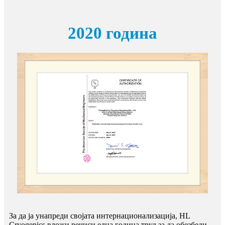
2020 година
За да ја унапреди својата интернационализација, HL
Cryogenics вложи речиси една година труд за да обезбеди