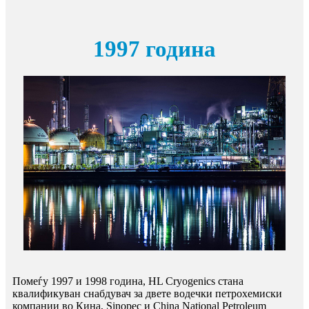
1997 година
Помеѓу 1997 и 1998 година, HL Cryogenics стана
квалификуван снабдувач за двете водечки петрохемиски
компании во Кина, Sinopec и China National Petroleum