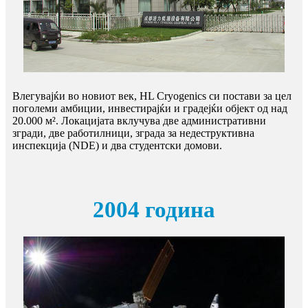
Влегувајќи во новиот век, HL Cryogenics си постави за цел
поголеми амбиции, инвестирајќи и градејќи објект од над
20.000 м². Локацијата вклучува две административни
згради, две работилници, зграда за недеструктивна
инспекција (NDE) и два студентски домови.
2004 година