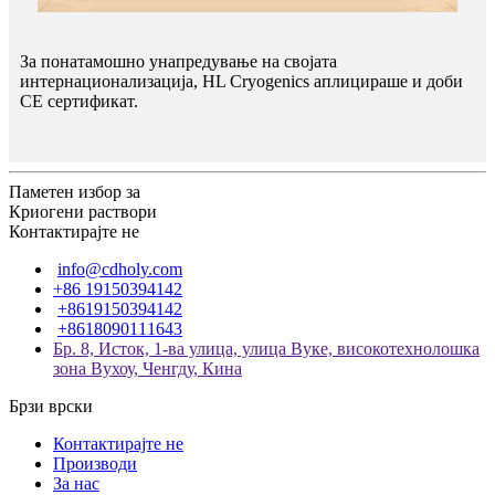
За понатамошно унапредување на својата
интернационализација, HL Cryogenics аплицираше и доби
CE сертификат.
Паметен избор за
Криогени раствори
Контактирајте не
info@cdholy.com
+86 19150394142
+8619150394142
+8618090111643
Бр. 8, Исток, 1-ва улица, улица Вуке, високотехнолошка
зона Вухоу, Ченгду, Кина
Брзи врски
Контактирајте не
Производи
За нас