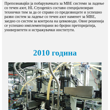
Препознавајќи ја побарувачката за MBE системи за ладење
со течен азот, HL Cryogenics состави специјализиран
технички тим за да се справи со предизвиците и успешно
разви систем за ладење со течен азот наменет за MBE,
заедно со систем за контрола на цевководи. Овие решенија
се успешно имплементирани во бројни претпријатија,
универзитети и истражувачки институти.
2010 година