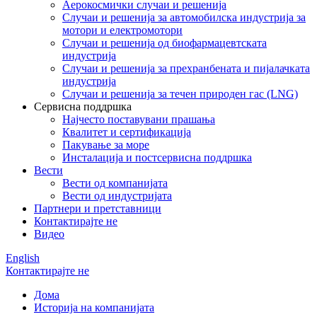
Аерокосмички случаи и решенија
Случаи и решенија за автомобилска индустрија за
мотори и електромотори
Случаи и решенија од биофармацевтската
индустрија
Случаи и решенија за прехранбената и пијалачката
индустрија
Случаи и решенија за течен природен гас (LNG)
Сервисна поддршка
Најчесто поставувани прашања
Квалитет и сертификација
Пакување за море
Инсталација и постсервисна поддршка
Вести
Вести од компанијата
Вести од индустријата
Партнери и претставници
Контактирајте не
Видео
English
Контактирајте не
Дома
Историја на компанијата