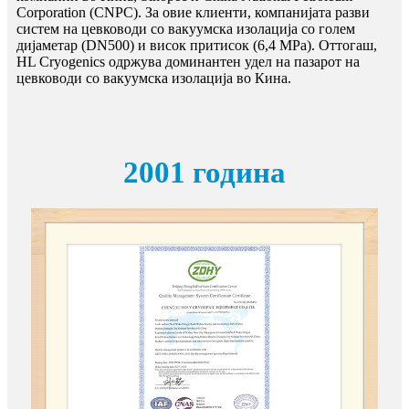
Corporation (CNPC). За овие клиенти, компанијата разви
систем на цевководи со вакуумска изолација со голем
дијаметар (DN500) и висок притисок (6,4 MPa). Оттогаш,
HL Cryogenics одржува доминантен удел на пазарот на
цевководи со вакуумска изолација во Кина.
2001 година