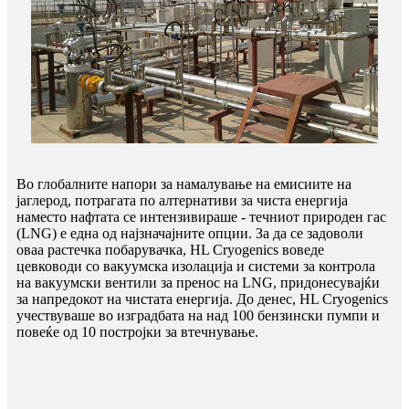
Во глобалните напори за намалување на емисиите на
јаглерод, потрагата по алтернативи за чиста енергија
наместо нафтата се интензивираше - течниот природен гас
(LNG) е една од најзначајните опции. За да се задоволи
оваа растечка побарувачка, HL Cryogenics воведе
цевководи со вакуумска изолација и системи за контрола
на вакуумски вентили за пренос на LNG, придонесувајќи
за напредокот на чистата енергија. До денес, HL Cryogenics
учествуваше во изградбата на над 100 бензински пумпи и
повеќе од 10 постројки за втечнување.