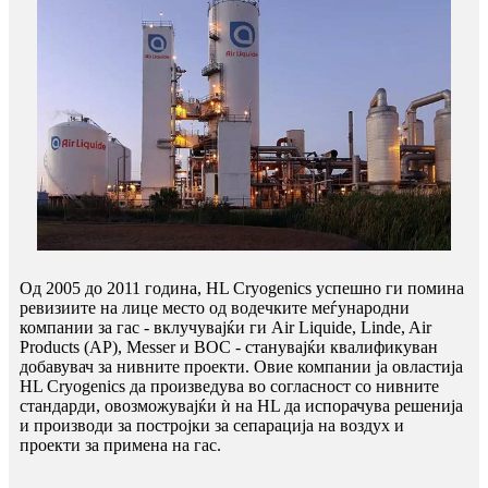
Од 2005 до 2011 година, HL Cryogenics успешно ги помина
ревизиите на лице место од водечките меѓународни
компании за гас - вклучувајќи ги Air Liquide, Linde, Air
Products (AP), Messer и BOC - станувајќи квалификуван
добавувач за нивните проекти. Овие компании ја овластија
HL Cryogenics да произведува во согласност со нивните
стандарди, овозможувајќи ѝ на HL да испорачува решенија
и производи за постројки за сепарација на воздух и
проекти за примена на гас.