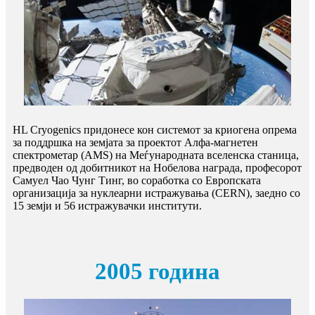
HL Cryogenics придонесе кон системот за криогена опрема
за поддршка на земјата за проектот Алфа-магнетен
спектрометар (AMS) на Меѓународната вселенска станица,
предводен од добитникот на Нобелова награда, професорот
Самуел Чао Чунг Тинг, во соработка со Европската
организација за нуклеарни истражувања (CERN), заедно со
15 земји и 56 истражувачки институти.
2005 година