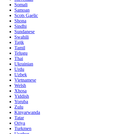
Somali
Samoan
Scots Gaelic
Shona
Sindhi
Sundanese
Swahili
Tajik
Tamil
Telugu
Thai
Ukrainian
Urdu
Uzbek
Vietnamese
Welsh
Xhosa
Yiddish
Yoruba
Zulu
Kinyarwanda
Tatar
Oriya
Turkmen
Uyghur